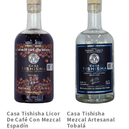
Casa Tishisha Licor
Casa Tishisha
De Café Con Mezcal
Mezcal Artesanal
Espadín
Tobalá