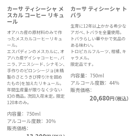
カーサ ティシーシャ メ
カーサ ティシーシャ ト
スカル コーヒー リキュ
バラ
ール
生育に12年以上かかる希少な
オアハカ産の原材料のみで作
アガベ、トバラを全量使用。
ったメスカルコーヒーリキュ
トバラらしい華やかで気品の
ール。
ある味わい。
エスパディンのメスカルに、オ
トロピカルフルーツ、柑橘、キ
アハカ産ゲイシャコーヒー、バ
ャラメル。
ニラ、アニスシード、シナモン、
限定品です。
手作りのピロンシージョ(未精
内容量：
750ml
製のさとうきび搾り汁を固め
アルコール度数：
44％
たもの)を加えたリキュール。
販売価格：
年間生産量が限りなく少ない
幻の商品。次回入荷未定。限定
20,680
円（税込）
120本のみ。
内容量：
750ml
アルコール度数：
30％
販売価格：