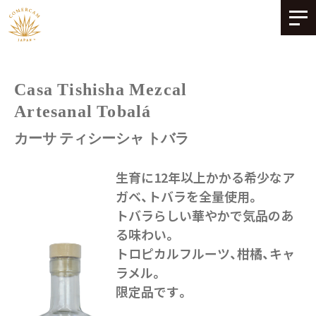
Skip
to
content
Casa Tishisha Mezcal
Artesanal Tobalá
カーサ ティシーシャ トバラ
生育に12年以上かかる希少なア
ガベ、トバラを全量使用。
トバラらしい華やかで気品のあ
る味わい。
トロピカルフルーツ、柑橘、キャ
ラメル。
限定品です。