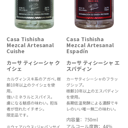
Casa Tishisha
Casa Tishisha
Mezcal Artesanal
Mezcal Artesanal
Cuishe
Espadín
カーサ ティシーシャ ク
カーサ ティシーシャ エ
イシェ
スパディン
カルヴィンスキ系のアガベ、樹
カーサティシーシャのフラッ
齢10年以上のクイシェを使
グシップ。
用。
樹齢10年以上のエスパディン
強いミネラルとスパイス。
を使用。
虜になる魅惑の味わい。担当
長期低温発酵による濃醇でキ
者が惚れたイチオシ。
レのいい唯一無二の味わい。
限定品です。
内容量：
750ml
アルコール度数：
44％
※ウェアハウス・ジャパンサイ