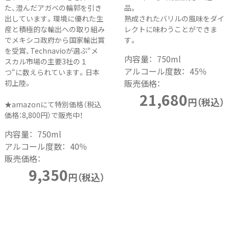
た、澄んだアガベの輪郭を引き
品。
出しています。環境に優れた生
熟成されたバリルの風味をダイ
産と積極的な輸出への取り組み
レクトに味わうことができま
でメキシコ政府から国家輸出賞
す。
を受賞、Technavioが選ぶ“メ
内容量：
750ml
スカル市場の主要3社の１
アルコール度数：
45％
つ“に数えられています。日本
販売価格：
初上陸。
21,680
円（税込）
★amazonにて特別価格（税込
価格：8,800円）で販売中！
内容量：
750ml
アルコール度数：
40％
販売価格：
9,350
円（税込）