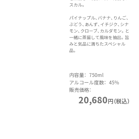
スカル。
パイナップル、バナナ、りんご、
ぶどう、あんず、イチジク、シナ
モン、クローブ、カルダモン。と
一緒に蒸留して風味を抽出。旨
みと気品に満ちたスペシャル
品。
内容量：
750ml
アルコール度数：
45％
販売価格：
20,680
円（税込）