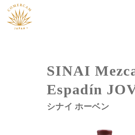
Skip
to
content
SINAI Mezca
Espadín JO
シナイ ホーベン