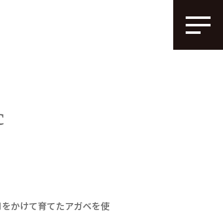
c
月をかけて育てたアガベを使